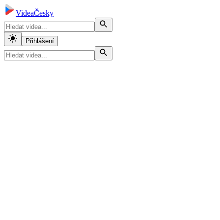
VideaČesky
Přihlášení