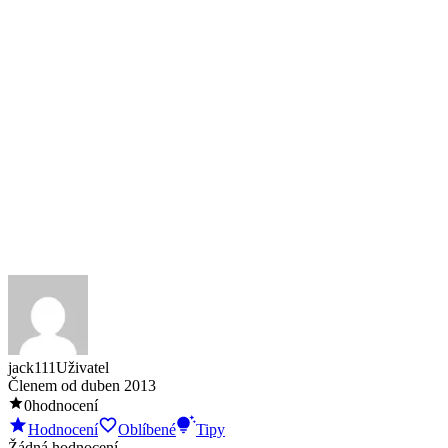
jack111
Uživatel
Členem od
duben 2013
0
hodnocení
Hodnocení
Oblíbené
Tipy
Žádná hodnocení