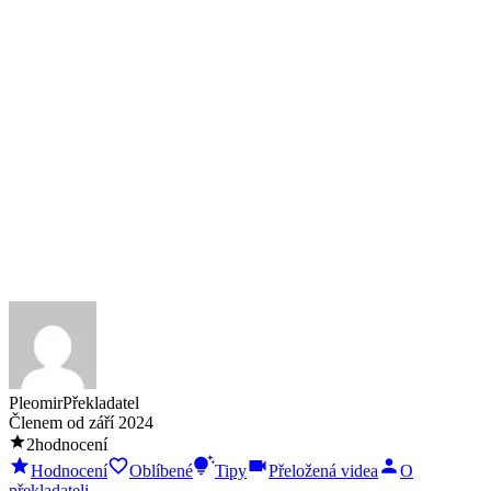
Pleomir
Překladatel
Členem od
září 2024
2
hodnocení
Hodnocení
Oblíbené
Tipy
Přeložená videa
O
překladateli