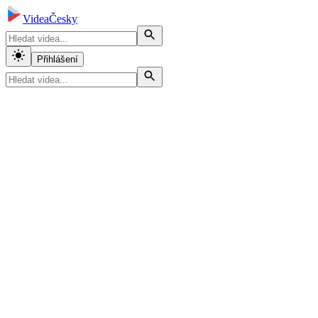
VideaČesky
Přihlášení