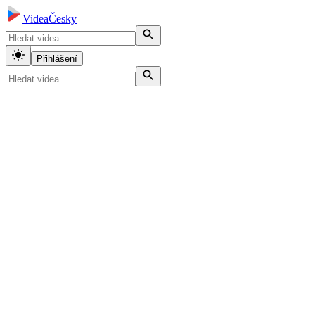
VideaČesky
Přihlášení