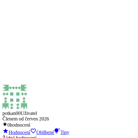
potkan00
Uživatel
Členem od
červen 2026
0
hodnocení
Hodnocení
Oblíbené
Tipy
Žádná hodnocení