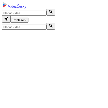
VideaČesky
Přihlášení