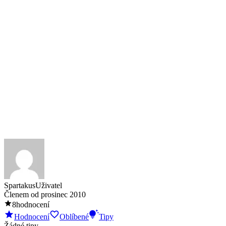
Spartakus
Uživatel
Členem od
prosinec 2010
8
hodnocení
Hodnocení
Oblíbené
Tipy
Žádné tipy