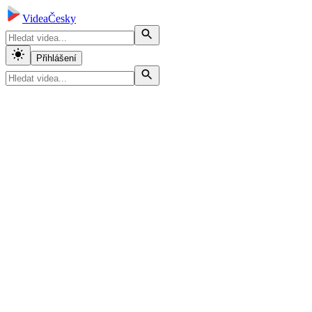
VideaČesky
Přihlášení