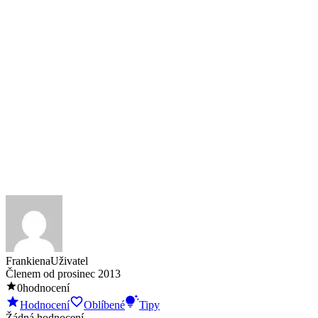
Frankiena
Uživatel
Členem od
prosinec 2013
0
hodnocení
Hodnocení
Oblíbené
Tipy
Žádná hodnocení