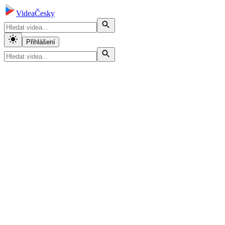
VideaČesky
Přihlášení