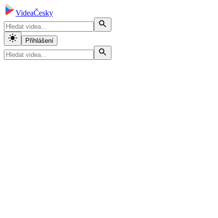
VideaČesky
Přihlášení