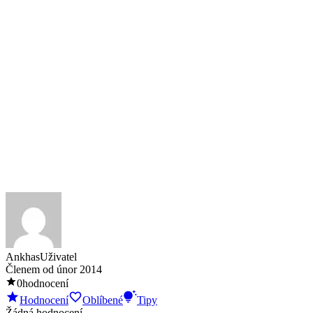
Ankhas
Uživatel
Členem od
únor 2014
0
hodnocení
Hodnocení
Oblíbené
Tipy
Žádná hodnocení