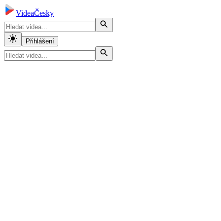
VideaČesky
Přihlášení