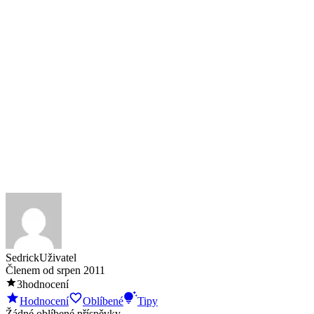
Sedrick
Uživatel
Členem od
srpen 2011
3
hodnocení
Hodnocení
Oblíbené
Tipy
Žádné oblíbené příspěvky