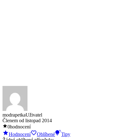
modrapetka
Uživatel
Členem od
listopad 2014
0
hodnocení
Hodnocení
Oblíbené
Tipy
Žádné oblíbené příspěvky