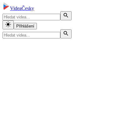
VideaČesky
Přihlášení