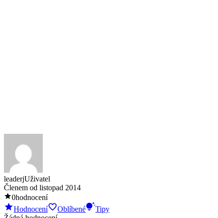
leaderj
Uživatel
Členem od
listopad 2014
0
hodnocení
Hodnocení
Oblíbené
Tipy
Žádná hodnocení