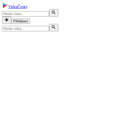
VideaČesky
Přihlášení