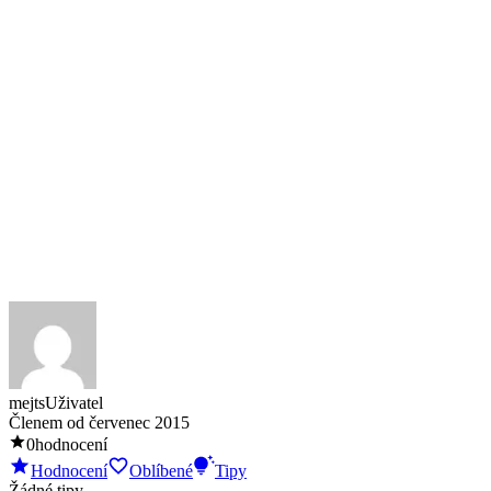
mejts
Uživatel
Členem od
červenec 2015
0
hodnocení
Hodnocení
Oblíbené
Tipy
Žádné tipy