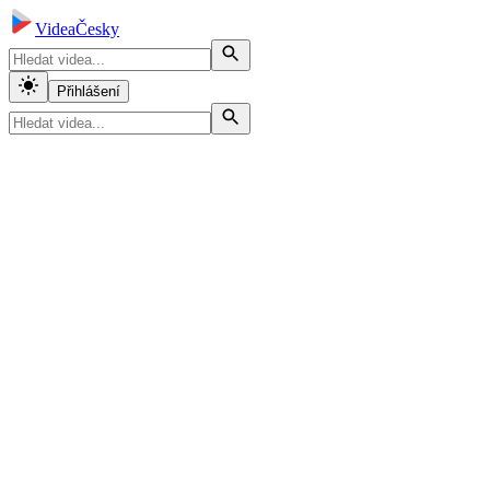
VideaČesky
Přihlášení