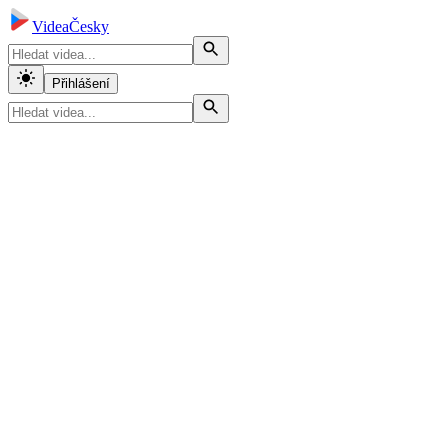
VideaČesky
Přihlášení