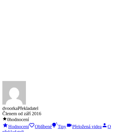
dvoorka
Překladatel
Členem od
září 2016
0
hodnocení
Hodnocení
Oblíbené
Tipy
Přeložená videa
O
překladateli