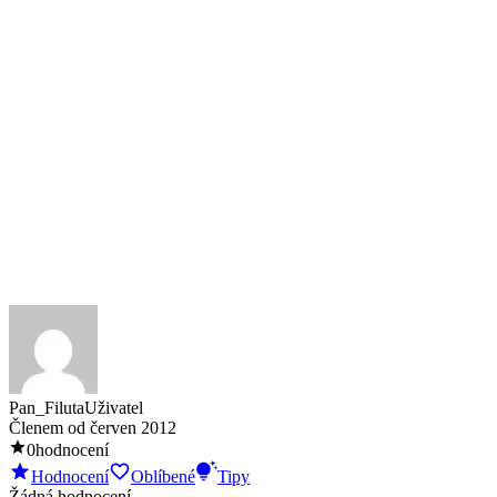
Pan_Filuta
Uživatel
Členem od
červen 2012
0
hodnocení
Hodnocení
Oblíbené
Tipy
Žádná hodnocení