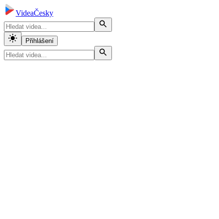
VideaČesky
Přihlášení