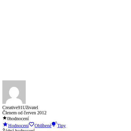
Creative91
Uživatel
Členem od
červen 2012
0
hodnocení
Hodnocení
Oblíbené
Tipy
Žádná hodnocení