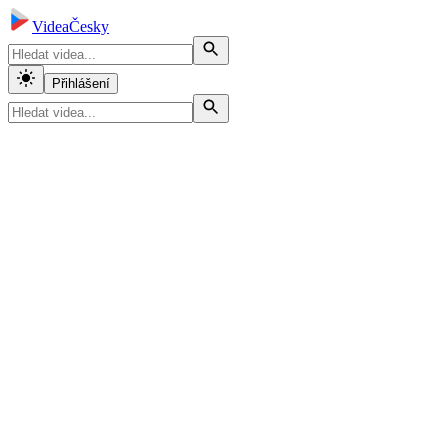
VideaČesky
Přihlášení