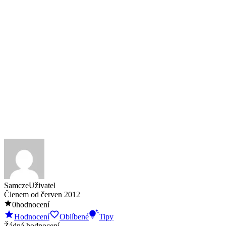
Samcze
Uživatel
Členem od
červen 2012
0
hodnocení
Hodnocení
Oblíbené
Tipy
Žádná hodnocení