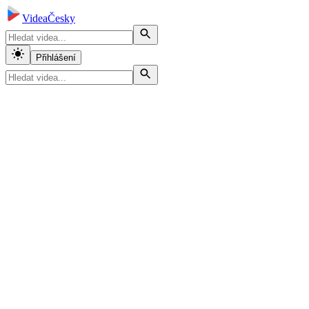
VideaČesky
Přihlášení