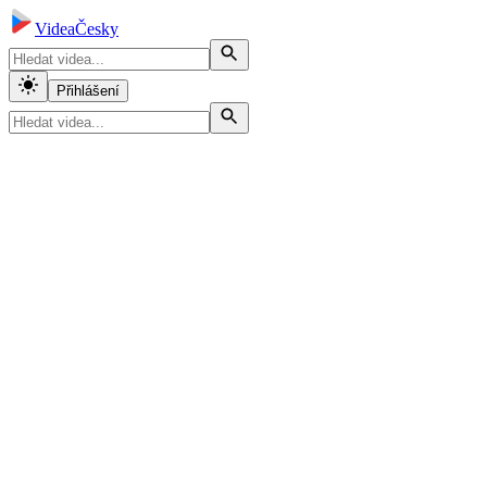
VideaČesky
Přihlášení