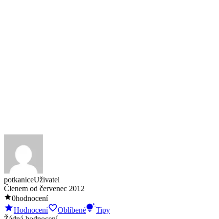
potkanice
Uživatel
Členem od
červenec 2012
0
hodnocení
Hodnocení
Oblíbené
Tipy
Žádná hodnocení