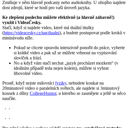
Zmiňuje v něm hlavně podcasty nebo audioknihy. U obojího najdete
dost zdrojů, které se hodí pro vaši úroveň jazyka.
Ke zlepšení poslechu můžete efektivně (a hlavně zábavně!)
využít i VideaČesky.
Stačí, když si najdete video, které má duální titulky
(
https://videacesky.cz/tag/dualni
), a budete postupovat podle kroků v
mininávodu níže.
Pokud se chcete opravdu intenzivně ponořit do práce, vyberte
si krátké video a pak už se můžete vrhnout na vypisování
slovíček a frází.
No a když vám stačí nechat „jazyk procházet mozkem“ (v
ideálním případě teda nejen kolem), můžete si vybrat
libovolné video.
Prostě, když nejste milovníci
fyziky
, nebudete koukat na
20minutové video o paralelních světech, ale najdete si 3minutový
kousek z dílny
CollegeHumor
, u kterého se zasmějete a ještě se něco
naučíte.