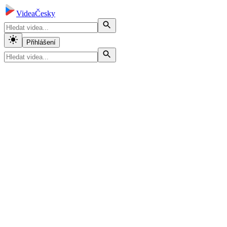
VideaČesky
Přihlášení