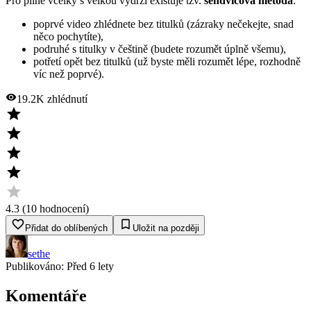
Pro pilné včelky s velkou výdrží existuje tzv.
sendvičová metoda
:
poprvé video zhlédnete bez titulků (zázraky nečekejte, snad
něco pochytíte),
podruhé s titulky v češtině (budete rozumět úplně všemu),
potřetí opět bez titulků (už byste měli rozumět lépe, rozhodně
víc než poprvé).
19.2K
zhlédnutí
4.3
(
10
hodnocení
)
Přidat do oblíbených
Uložit na později
sethe
Publikováno:
Před 6 lety
Komentáře