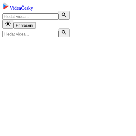
VideaČesky
Přihlášení