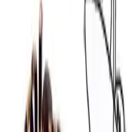
úplně fuk, že je to nepraktický
a vypadá to hloupě.
Hlavní je akorát, že se to něčím
odchyluje od normy. Můžete nosit cokoliv, pokud to nosíte tak,
jak nebylo původně zamýšleno. I když to vypadá hloupě a je to
nepraktické. Pokud to jde mimo normu, je to móda. Móda je
dementní. Ti debilní metrosexuálové
z módního průmyslu, si o sobě musí přestat myslet,
že jsou něco víc, protože to není nic jinýho
než banda kreténů s mizerným vkusem.
Překlad: Nomit
www.videacesky.cz
Související videa
96%
8:17
Uniklé informace o Samsungu S7 a iPhonu 7
GradeAUnderA
93%
6:52
Pracovní pohovory
GradeAUnderA
90%
10:10