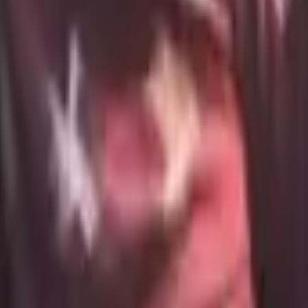
hle videu.
píšete. I kdyby byl gay, tak do toho vám může být úplný hov*o. Když