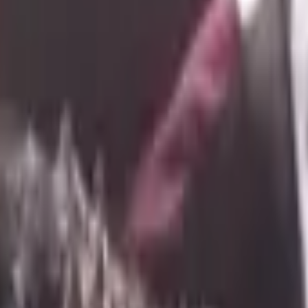
 celý den?
, někdy kvůli
to skončilo. Teď vypnu kameru. Ne.
eber. Vydržte. Cody je momentálně v zákulisí s její rodinou.
ak přivedu Justina a bůhví,
š bavit ostatní,
ád tě poznávám.
?