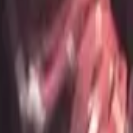
 stejně všichni zemřem takže se střílet nemusíme. Já mám rád Buda
 se o to zda by se měl zastřelit ňákej americkej kluk? Tomu říkám
Jackmanom - a male deti treba bitz za to ze sa im paci Mickey Mouse ?