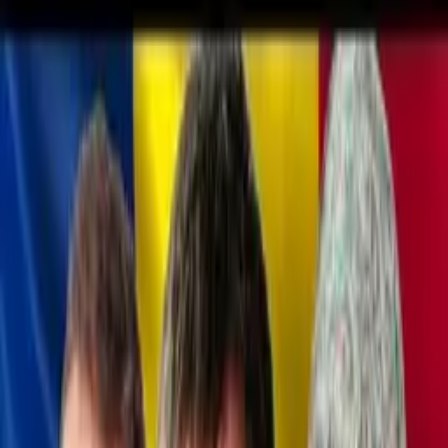
Zpět na seznam
Načítám přehrávač...
Klávesové zkratky
Jsou Francouzi smažky?
18+
2:31