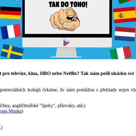
ovat pro televize, kina, HBO nebo Netflix? Tak nám pošli ukázku sv
potenciálních kolegů čekáme, že nám pomůžou s překlady nejen vl
tiny, angličtinářské "špeky", přízvuky, atd.)
lona Muska
)
.)