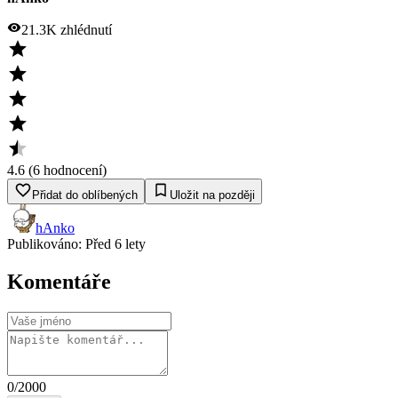
21.3K
zhlédnutí
4.6
(
6
hodnocení
)
Přidat do oblíbených
Uložit na později
hAnko
Publikováno:
Před 6 lety
Komentáře
0
/2000