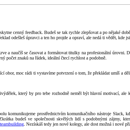
poskytne cenný feedback. Budeš se tak rychle zlepšovat a po nějaké dob
překlad odešleš úpravci a ten ho projde a opraví, ale nedá ti vědět, kde 
 krve a naučíš se časovat a formátovat titulky na profesionální úrovni. 
ný počet znaků na řádek, ideální čtecí rychlost a podobně.
jící obor, moc rádi ti vystavíme potvrzení o tom, že překládat umíš a dě
výdělek, který by pro tebe rozhodně neměl být hlavní motivací, ale 
polu komunikujeme prostřednictvím komunikačního nástroje Slack, kde
krátka budeš ve společnosti skvělých lidí s podobnými zájmy, které
teambuilding
. Nezískáš tedy jen nové kolegy, ale dost možná i nové přá