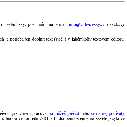
 i nektarínsky, pošli nám na e-mail
info@videacesky.cz
ukázkový
ch je potřeba jen doplnit text (stačí i v jakémkoliv textovém editoru,
návod, jak v něm pracovat,
si můžeš přečíst
nebo
se na něj podívat
),
ků
, budou ve formátu .SRT a budou samozřejmě na skvělé jazykové