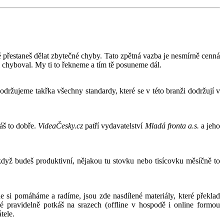
ě přestaneš dělat zbytečné chyby. Tato zpětná vazba je nesmírně cenná
jsi chyboval. My ti to řekneme a tím tě posuneme dál.
Dodržujeme takřka všechny standardy, které se v této branži dodržují v
láš to dobře.
VideaČesky.cz
patří vydavatelství
Mladá fronta a.s.
a jeho
když budeš produktivní, nějakou tu stovku nebo tisícovku měsíčně to
 si pomáháme a radíme, jsou zde nasdílené materiály, které překlad
 pravidelně potkáš na srazech (offline v hospodě i online formou
tele.