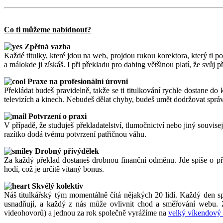
Co ti můžeme nabídnout?
Zpětná vazba
Každé titulky, které jdou na web, projdou rukou korektora, který ti 
a málokde ji získáš. I při překladu pro dabing většinou platí, že svůj 
Praxe na profesionální úrovni
Překládat budeš pravidelně, takže se ti titulkování rychle dostane do
televizích a kinech. Nebudeš dělat chyby, budeš umět dodržovat správ
Potvrzení o praxi
V případě, že studuješ překladatelství, tlumočnictví nebo jiný souvise
razítko dodá tvému potvrzení patřičnou váhu.
Drobný přivýdělek
Za každý překlad dostaneš drobnou finanční odměnu. Jde spíše o při
hodí, což je určitě vítaný bonus.
Skvělý kolektiv
Náš titulkářský tým momentálně čítá nějakých 20 lidí. Každý den s
usnadňují, a každý z nás může ovlivnit chod a směřování webu. Z
videohovorů) a jednou za rok společně vyrážíme na
velký víkendový 