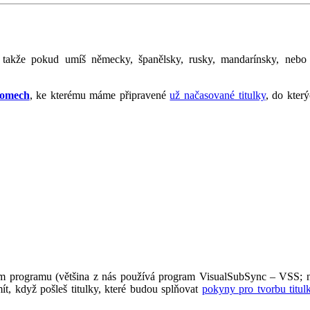
 takže pokud umíš německy, španělsky, rusky, mandarínsky, nebo
iomech
, ke kterému máme připravené
už načasované titulky
, do který
cím programu (většina z nás používá program VisualSubSync – VSS; 
mít, když pošleš titulky, které budou splňovat
pokyny pro tvorbu titul