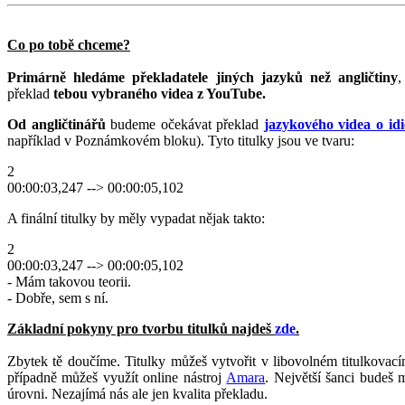
Co po tobě chceme?
Primárně hledáme překladatele jiných jazyků než angličtiny
,
překlad
tebou vybraného videa
z YouTube.
Od angličtinářů
budeme očekávat překlad
jazykového videa o id
například v Poznámkovém bloku). Tyto titulky jsou ve tvaru:
2
00:00:03,247 --> 00:00:05,102
A finální titulky by měly vypadat nějak takto:
2
00:00:03,247 --> 00:00:05,102
- Mám takovou teorii.
- Dobře, sem s ní.
Základní pokyny pro tvorbu titulků najdeš
zde
.
Zbytek tě doučíme. Titulky můžeš vytvořit v libovolném titulkova
případně můžeš využít online nástroj
Amara
. Největší šanci budeš 
úrovni. Nezajímá nás ale jen kvalita překladu.