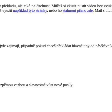
překladu, ale také na čitelnost. Můžeš si zkusit pustit video bez zvuku
eš využít
například tyto stránky
, nebo ho
stáhnout přímo zde
. Mail s tit
ejvíc zajímají, případně pokud chceš překládat hlavně tipy od návštěvní
pětnou vazbou a slavnostně vítat nové posily.