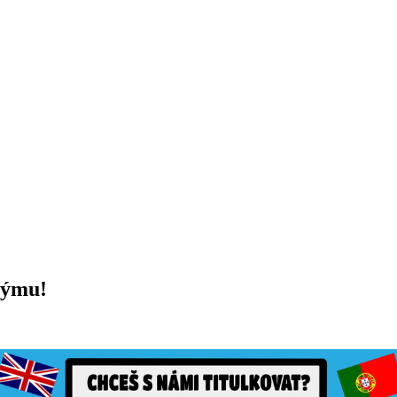
týmu!