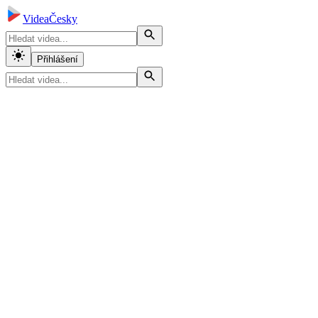
VideaČesky
Přihlášení