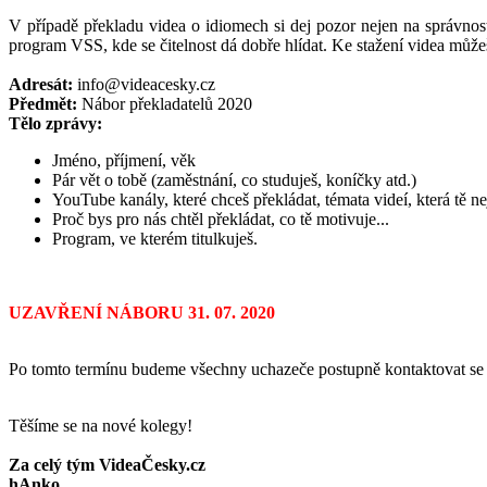
V případě překladu videa o idiomech si dej pozor nejen na správnost 
program VSS, kde se čitelnost dá dobře hlídat. Ke stažení videa můž
Adresát:
info@videacesky.cz
Předmět:
Nábor překladatelů 2020
Tělo zprávy:
Jméno, příjmení, věk
Pár vět o tobě (zaměstnání, co studuješ, koníčky atd.)
YouTube kanály, které chceš překládat, témata videí, která tě n
Proč bys pro nás chtěl překládat, co tě motivuje...
Program, ve kterém titulkuješ.
UZAVŘENÍ NÁBORU 31. 07. 2020
Po tomto termínu budeme všechny uchazeče postupně kontaktovat se z
Těšíme se na nové kolegy!
Za celý tým VideaČesky.cz
hAnko