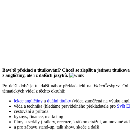
Baví tě překlad a titulkování? Chceš se zlepšit a jednou titulk
z angličtiny, ale i z dalších jazyků.
Po delší době je tu další nábor překladatelů na
VideaČesky.cz
. Od 
tématických videí z těchto okruhů:
lekce angličtiny
a
duální titulky
(videa zaměřená na výuku anglič
věda a technika (hledáme pravidelného překladatele pro
Svět E
cestování a příroda
byznys, finance, marketing
filmy a seriály (trailery, recenze, krátkometrážní, animované atd
a pro zábavu stand-up, talk show, skeče a další