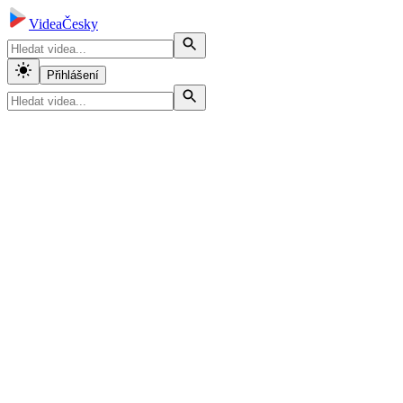
VideaČesky
Přihlášení