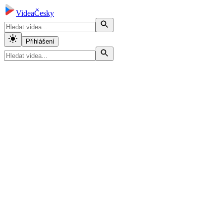
VideaČesky
Přihlášení