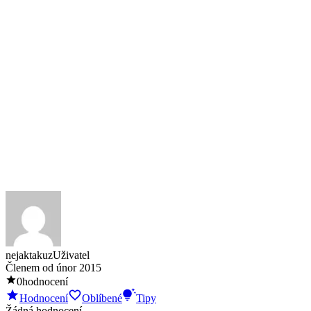
nejaktakuz
Uživatel
Členem od
únor 2015
0
hodnocení
Hodnocení
Oblíbené
Tipy
Žádná hodnocení