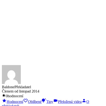
Baldone
Překladatel
Členem od
listopad 2014
0
hodnocení
Hodnocení
Oblíbené
Tipy
Přeložená videa
O
překladateli