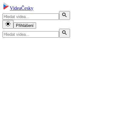
VideaČesky
Přihlášení