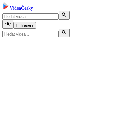
VideaČesky
Přihlášení