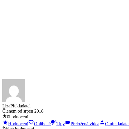
Líza
Překladatel
Členem od
srpen 2018
0
hodnocení
Hodnocení
Oblíbené
Tipy
Přeložená videa
O překladatel
Žádná hodnocení